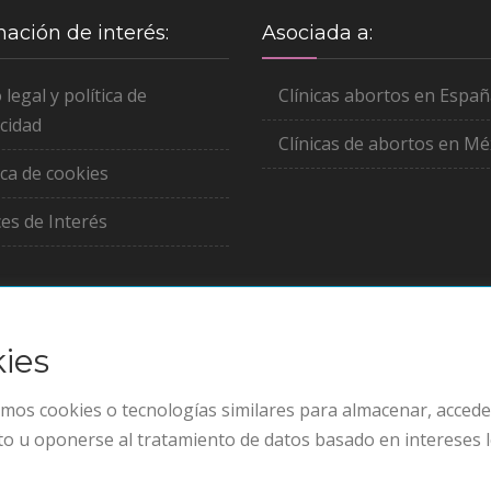
mación de interés:
Asociada a:
 legal y política de
Clínicas abortos en Espa
cidad
Clínicas de abortos en Mé
ica de cookies
es de Interés
kies
mos cookies o tecnologías similares para almacenar, acced
nto u oponerse al tratamiento de datos basado en intereses