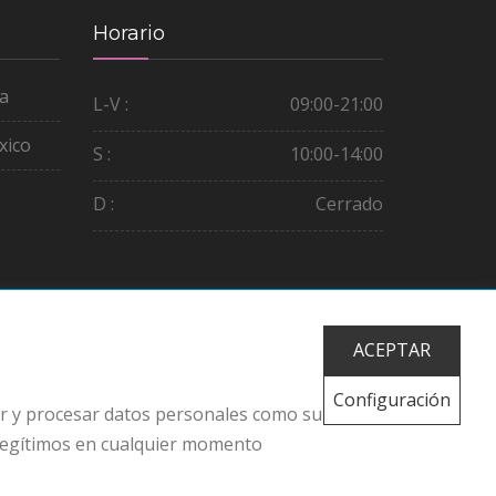
Horario
ña
L-V :
09:00-21:00
xico
S :
10:00-14:00
D :
Cerrado
ACEPTAR
Configuración
er y procesar datos personales como su
 legítimos en cualquier momento