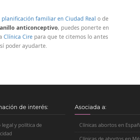
e
planificación familiar en Ciudad Real
o de
anillo anticonceptivo
, puedes ponerte en
la
Clínica Cire
para que te citemos lo antes
así poder ayudarte.
mación de interés:
Asociada a:
 legal y política de
Clínicas abortos en Espa
cidad
Clínicas de abortos en Mé