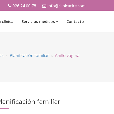
926 24 00 78
info@clinicacire.com
 clínica
Servicios médicos
Contacto
os
Planificación familiar
Anillo vaginal
lanificación familiar