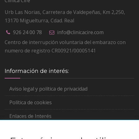
Clínica Cire
Urb Las Norias, Carretera de Valdepeñas, Km 2,250
,
13170
Miguelturra, Cdad. Real
926 24 00 78
info@clinicacire.com
Centro de interrupción voluntaria del embarazo con
numero de registro CR00921/00005141
Información de interés:
Aviso legal y política de privacidad
Política de cookies
Enlaces de Interés
Asociada a: