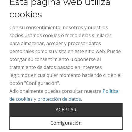
Esta página web utiliza
cookies
Clínicas abortos en España
Clínicas de abortos en México
Con su consentimiento, nosotros y nuestros
socios usamos cookies o tecnologías similares
para almacenar, acceder y procesar datos
Horario
personales como su visita en este sitio web. Puede
otorgar su consentimiento u oponerse al
L-V :
09:00-21:00
tratamiento de datos basado en intereses
legítimos en cualquier momento haciendo clic en el
S :
10:00-14:00
botón "Configuración".
Adicionalmente puedes consultar nuestra
Política
D :
Cerrado
de cookies
y
protección de datos
.
ACEPTAR
Configuración
© 2017 Clínica Cire | Todos los derechos reservados | Website creada por
balneariaIS