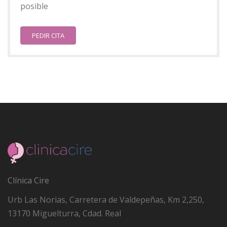
posible
PEDIR CITA
Clínica Cire
Urb Las Norias, Carretera de Valdepeñas, Km 2,250
,
13170
Miguelturra, Cdad. Real