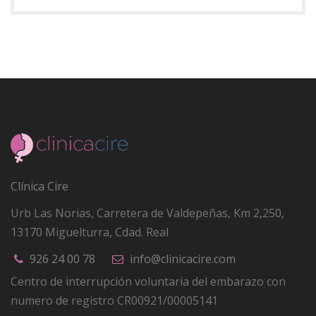
Clínica Cire
Urb Las Norias, Carretera de Valdepeñas, Km 2,250
,
13170
Miguelturra, Cdad. Real
926 24 00 78
info@clinicacire.com
Centro de interrupción voluntaria del embarazo con
numero de registro CR00921/00005141