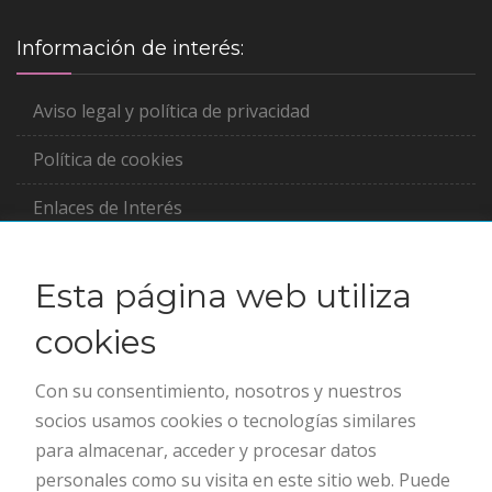
Información de interés:
Aviso legal y política de privacidad
Política de cookies
Enlaces de Interés
Asociada a:
Esta página web utiliza
cookies
Clínicas abortos en España
Clínicas de abortos en México
Con su consentimiento, nosotros y nuestros
socios usamos cookies o tecnologías similares
para almacenar, acceder y procesar datos
Horario
personales como su visita en este sitio web. Puede