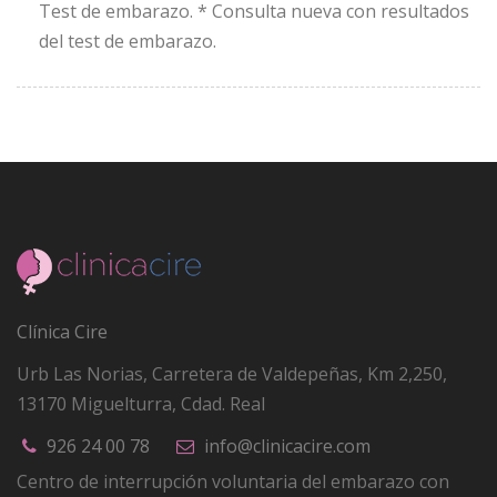
Test de embarazo. * Consulta nueva con resultados
del test de embarazo.
Clínica Cire
Urb Las Norias, Carretera de Valdepeñas, Km 2,250
,
13170
Miguelturra, Cdad. Real
926 24 00 78
info@clinicacire.com
Centro de interrupción voluntaria del embarazo con